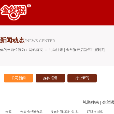
新闻动态
/
NEWS CENTER
你的当前位置为：
网站首页
礼尚往来 | 金丝猴开启新年甜蜜时刻
≡
公司新闻
媒体报道
行业新闻
礼尚往来 | 金
来源:
|
作者:
金丝猴食品
|
发布时间:
2024-01-31
|
1735
次浏览
|