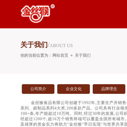
关于我们
/
ABOUT US
你的当前位置为：
网站首页
关于我们
≡
公司简介
企业文化
品牌理念
金丝猴食品有限公司创建于1992年,主要生产并销
系列、卤制品系列4大类,200多款产品。公司具有行业领
100+条,年产能超过10万吨。同时,经过30年的发展,公
经超过1200个,超16万个销售终端可以覆盖全国所有城市
及雄厚的资金实力将助力“金丝猴”早日实现“与世界共享