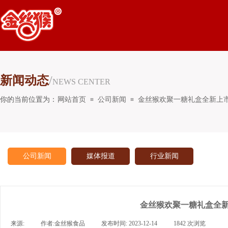
新闻动态
/
NEWS CENTER
你的当前位置为：
网站首页
公司新闻
金丝猴欢聚一糖礼盒全新上
≡
≡
公司新闻
媒体报道
行业新闻
金丝猴欢聚一糖礼盒全
来源:
|
作者:
金丝猴食品
|
发布时间:
2023-12-14
|
1842
次浏览
|