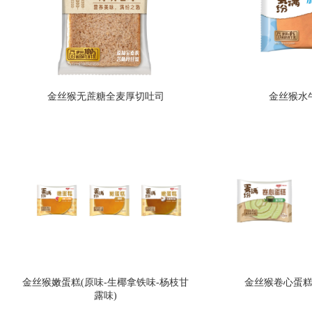
金丝猴无蔗糖全麦厚切吐司
金丝猴水
金丝猴嫩蛋糕(原味-生椰拿铁味-杨枝甘
金丝猴卷心蛋糕(
露味)