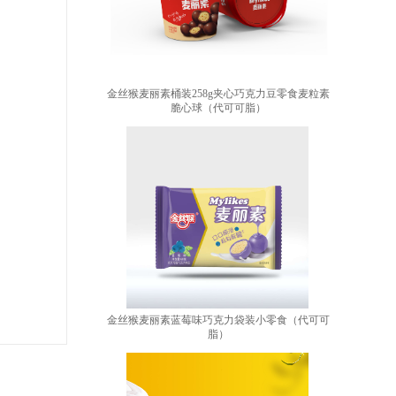
金丝猴麦丽素桶装258g夹心巧克力豆零食麦粒素
脆心球（代可可脂）
金丝猴麦丽素蓝莓味巧克力袋装小零食（代可可
脂）