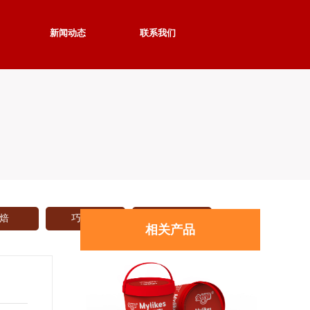
新闻动态
联系我们
金丝猴奶糖红豆味香芋味108g袋装儿童休闲小零
食
焙
巧克力
更多
相关产品