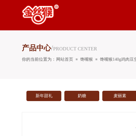
产品中心
/
PRODUCT CENTER
你的当前位置为：
网站首页
馋嘴猴
馋嘴猴140g鸡肉豆
≡
≡
新年甜礼
奶糖
麦丽素