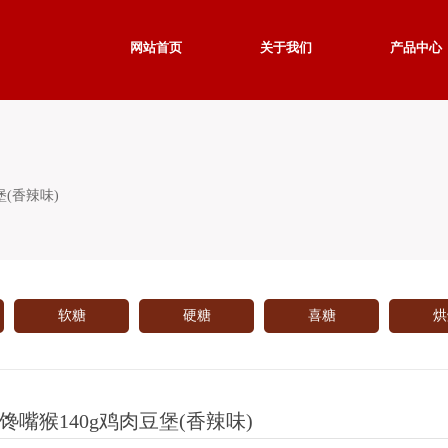
网站首页
关于我们
产品中心
堡(香辣味)
软糖
硬糖
喜糖
烘
馋嘴猴140g鸡肉豆堡(香辣味)