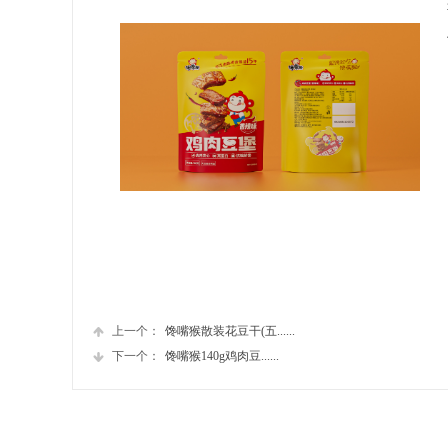
上一个：
馋嘴猴散装花豆干(五......
下一个：
馋嘴猴140g鸡肉豆......