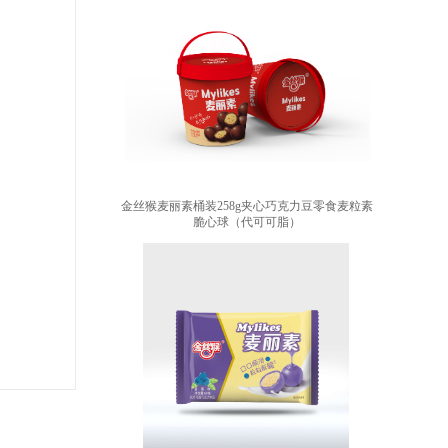
金丝猴麦丽素桶装258g夹心巧克力豆零食麦粒素
脆心球（代可可脂）