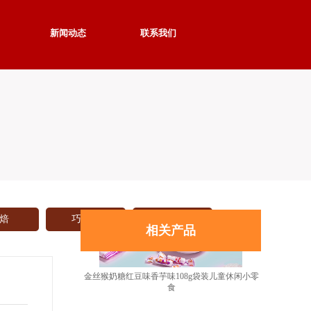
新闻动态
联系我们
焙
巧克力
更多
相关产品
金丝猴奶糖红豆味香芋味108g袋装儿童休闲小零
食