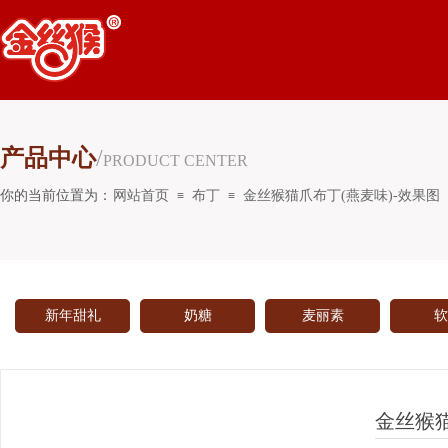
产品中心
/
PRODUCT CENTER
你的当前位置为：
网站首页
布丁
金丝猴猫爪布丁(燕麦味)-效果图
≡
≡
新年甜礼
奶糖
麦丽素
软
金丝猴猫