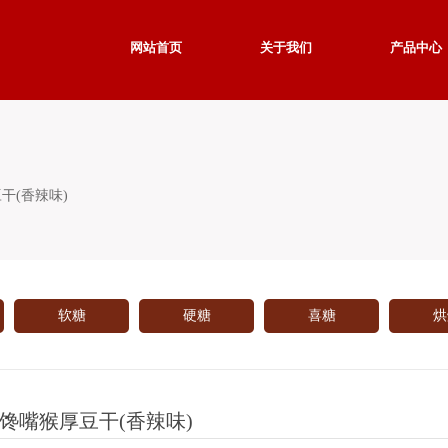
网站首页
关于我们
产品中心
干(香辣味)
软糖
硬糖
喜糖
烘
馋嘴猴厚豆干(香辣味)