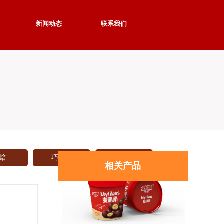
新闻动态
联系我们
金丝猴奶糖红豆味香芋味108g袋装儿童休闲小零
食
焙
巧克力
更多
相关产品