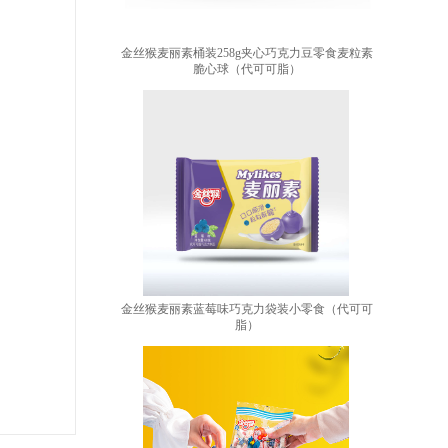
金丝猴麦丽素桶装258g夹心巧克力豆零食麦粒素
脆心球（代可可脂）
金丝猴麦丽素蓝莓味巧克力袋装小零食（代可可
脂）