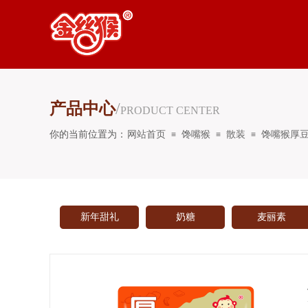
产品中心
/
PRODUCT CENTER
你的当前位置为：
网站首页
馋嘴猴
散装
馋嘴猴厚豆
≡
≡
≡
新年甜礼
奶糖
麦丽素