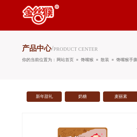
产品中心
/
PRODUCT CENTER
你的当前位置为：
网站首页
馋嘴猴
散装
馋嘴猴手撕
≡
≡
≡
新年甜礼
奶糖
麦丽素