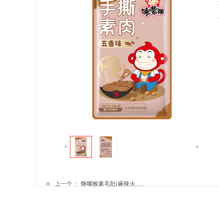
上一个：
馋嘴猴素毛肚(麻辣火......
下一个：
馋嘴猴手撕素肉(烧烤......