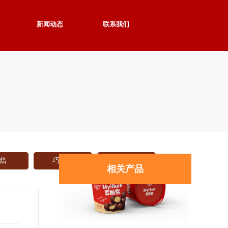
新闻动态
联系我们
金丝猴奶糖红豆味香芋味108g袋装儿童休闲小零
食
焙
巧克力
更多
相关产品