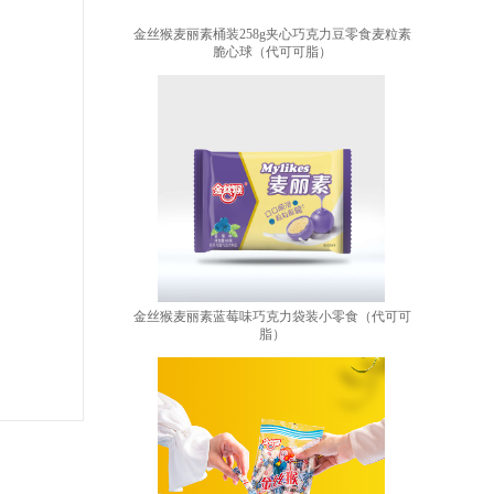
金丝猴麦丽素桶装258g夹心巧克力豆零食麦粒素
脆心球（代可可脂）
金丝猴麦丽素蓝莓味巧克力袋装小零食（代可可
脂）