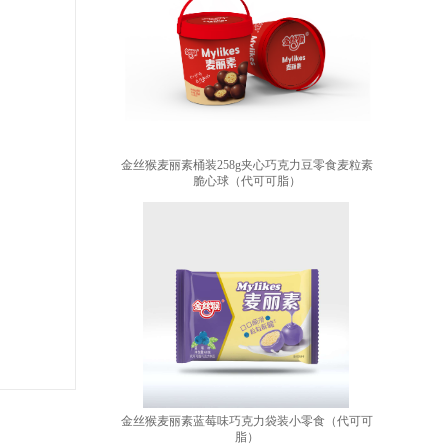
金丝猴麦丽素桶装258g夹心巧克力豆零食麦粒素
脆心球（代可可脂）
金丝猴麦丽素蓝莓味巧克力袋装小零食（代可可
脂）