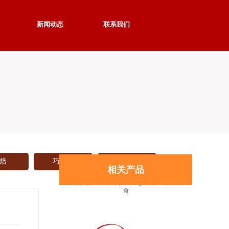
新闻动态
联系我们
焙
巧克力
更多
相关产品
金丝猴奶糖红豆味香芋味108g袋装儿童休闲小零
食