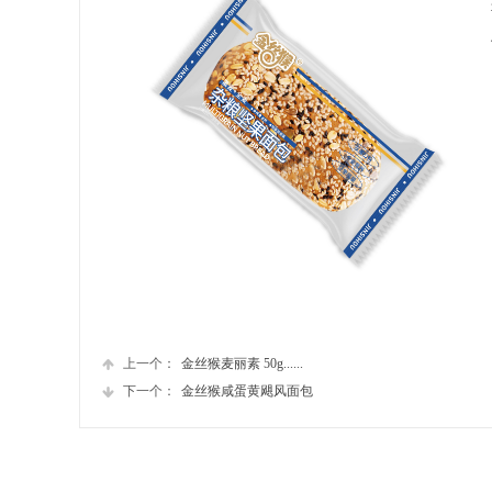
上一个：
金丝猴麦丽素 50g......
下一个：
金丝猴咸蛋黄飓风面包